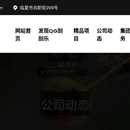
om
临夏市尚职街299号
网站首
发现QG刮
精品项
公司动
集
页
刮乐
目
态
务