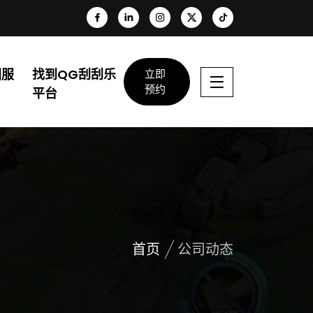
团服
找到QG刮刮乐
立即
预约
平台
首页
公司动态