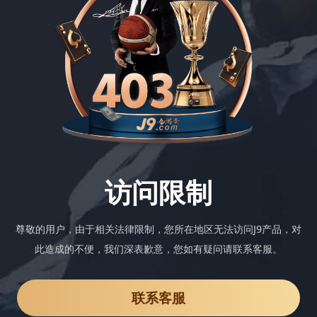
访问限制
尊敬的用户，由于相关法律限制，您所在地区无法访问J9产品，对
此造成的不便，我们深表歉意，您如有疑问请联系客服。
联系客服