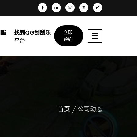
团服
找到QG刮刮乐
立即
预约
平台
首页
公司动态