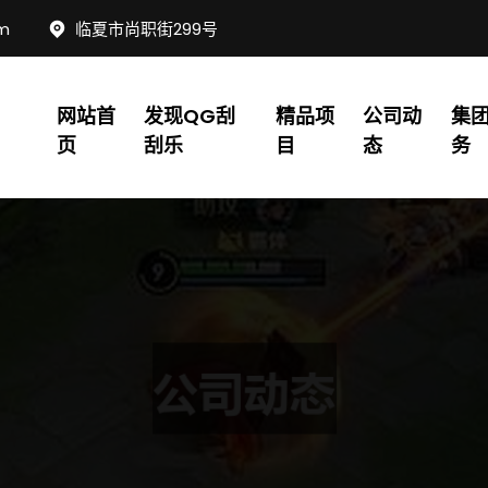
om
临夏市尚职街299号
网站首
发现QG刮
精品项
公司动
集
页
刮乐
目
态
务