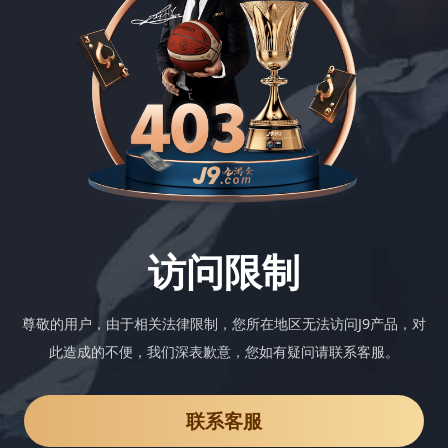
访问限制
尊敬的用户，由于相关法律限制，您所在地区无法访问J9产品，对
此造成的不便，我们深表歉意，您如有疑问请联系客服。
联系客服