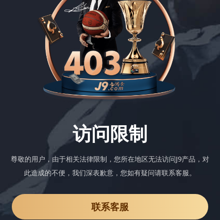
访问限制
尊敬的用户，由于相关法律限制，您所在地区无法访问J9产品，对
此造成的不便，我们深表歉意，您如有疑问请联系客服。
联系客服