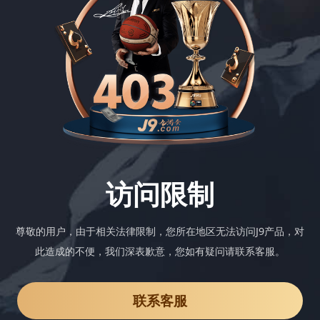
访问限制
尊敬的用户，由于相关法律限制，您所在地区无法访问J9产品，对
此造成的不便，我们深表歉意，您如有疑问请联系客服。
联系客服