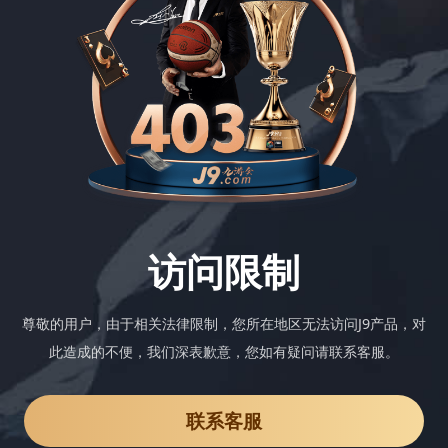
访问限制
尊敬的用户，由于相关法律限制，您所在地区无法访问J9产品，对
此造成的不便，我们深表歉意，您如有疑问请联系客服。
联系客服