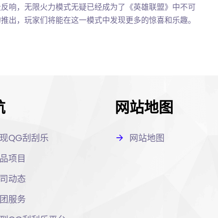
极反响，无限火力模式无疑已经成为了《英雄联盟》中不可
的推出，玩家们将能在这一模式中发现更多的惊喜和乐趣。
航
网站地图
现QG刮刮乐
网站地图
品项目
司动态
团服务