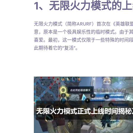
1、无限火力模式的
无限火力模式（简称ARURF）首次在《英雄联
意，原本是一个极具娱乐性的临时模式。由于
喜爱。最初，这一模式仅限于一些特殊的时间
此期待着它的“复活”。