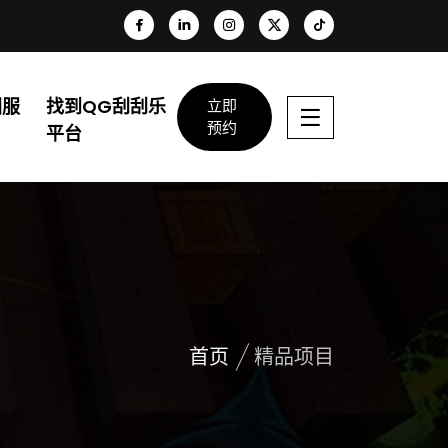
团服
找到QG刮刮乐
立即
预约
平台
首页
精品项目