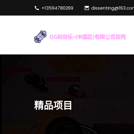
+13594780269
dissenting@163.c
精品项目