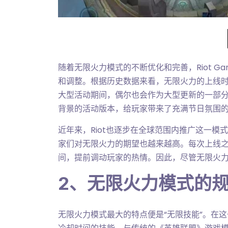
随着无限火力模式的不断优化和完善，Riot 
和调整。根据历史数据来看，无限火力的上线
大型活动期间，偶尔也会作为大型更新的一部分推
背景的活动版本，给玩家带来了充满节日氛围
近年来，Riot也逐步在全球范围内推广这一
家们对无限火力的期望也越来越高。每次上线
间，提前调动玩家的热情。因此，尽管无限火
2、无限火力模式的
无限火力模式最大的特点便是“无限技能”。在