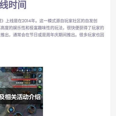
上线时间
盟》上线是在2014年。这一模式源自玩家社区的自发创
其高度的娱乐性和极富趣味性的玩法，很快便获得了玩家的
段推出，通常会在节日或是周年庆期间推出。很多玩家也因