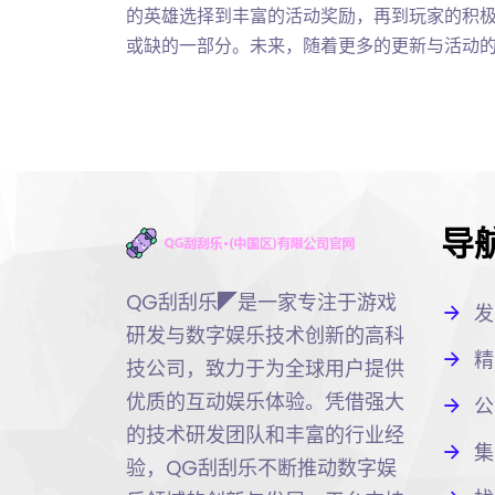
的英雄选择到丰富的活动奖励，再到玩家的积
或缺的一部分。未来，随着更多的更新与活动
导
QG刮刮乐◤是一家专注于游戏
发
研发与数字娱乐技术创新的高科
精
技公司，致力于为全球用户提供
优质的互动娱乐体验。凭借强大
公
的技术研发团队和丰富的行业经
集
验，QG刮刮乐不断推动数字娱