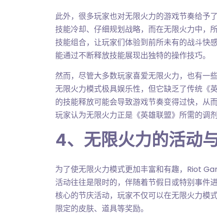
此外，很多玩家也对无限火力的游戏节奏给予
技能冷却、仔细规划战略，而在无限火力中，
技能组合，让玩家们体验到前所未有的战斗快
能通过不断释放技能展现出独特的操作技巧。
然而，尽管大多数玩家喜爱无限火力，也有一些
无限火力模式极具娱乐性，但它缺乏了传统《
的技能释放可能会导致游戏节奏变得过快，从
玩家认为无限火力正是《英雄联盟》所需的调
4、无限火力的活动
为了使无限火力模式更加丰富和有趣，Riot 
活动往往是限时的，伴随着节假日或特别事件进
核心的节庆活动，玩家不仅可以在无限火力模
限定的皮肤、道具等奖励。