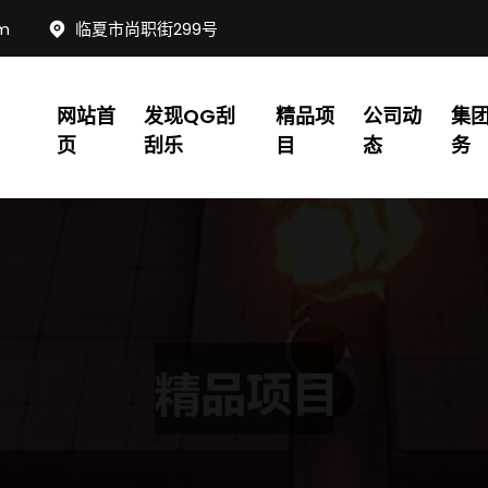
om
临夏市尚职街299号
网站首
发现QG刮
精品项
公司动
集
页
刮乐
目
态
务