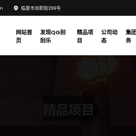
om
临夏市尚职街299号
网站首
发现QG刮
精品项
公司动
集
页
刮乐
目
态
务