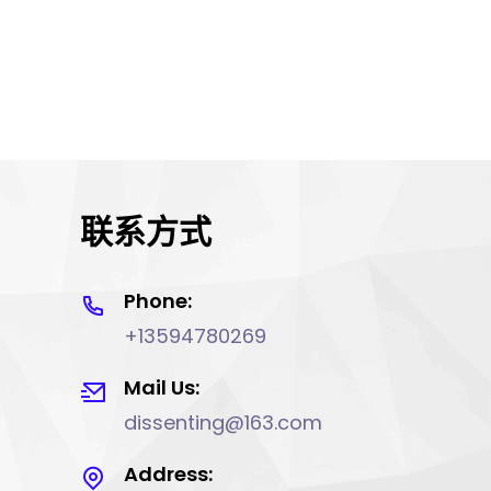
联系方式
Phone:
+13594780269
Mail Us:
dissenting@163.com
Address: