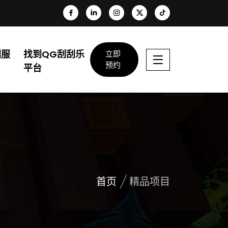
团服
找到QG刮刮乐
立即
预约
平台
首页
精品项目