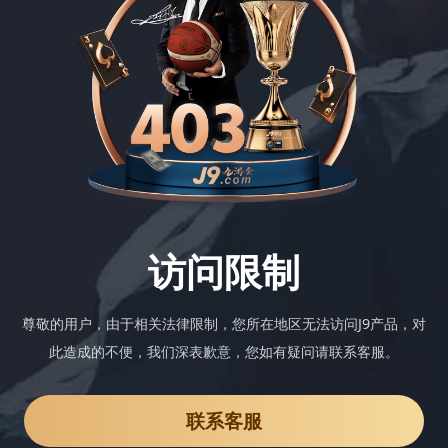
访问限制
尊敬的用户，由于相关法律限制，您所在地区无法访问J9产品，对
此造成的不便，我们深表歉意，您如有疑问请联系客服。
联系客服