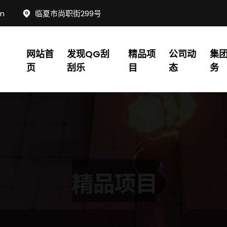
om
临夏市尚职街299号
网站首
发现QG刮
精品项
公司动
集
页
刮乐
目
态
务