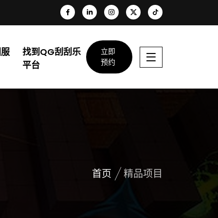
团服
找到QG刮刮乐
立即
预约
平台
首页
精品项目