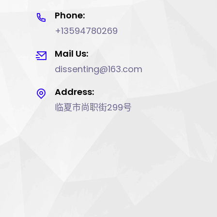
Phone:
+13594780269
Mail Us:
dissenting@163.com
Address:
临夏市尚职街299号